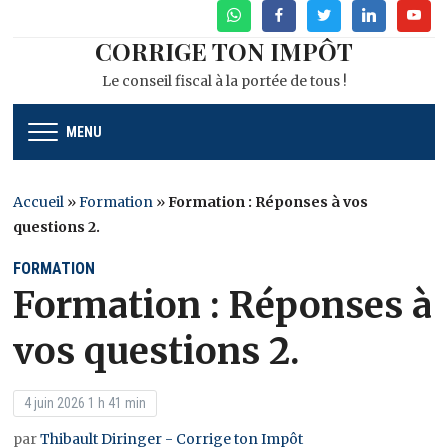
WhatsApp
Facebook
Twitter
Linkedin
Youtu
CORRIGE TON IMPÔT
Le conseil fiscal à la portée de tous !
MENU
Accueil
»
Formation
»
Formation : Réponses à vos
questions 2.
FORMATION
Formation : Réponses à
vos questions 2.
4 juin 2026 1 h 41 min
par
Thibault Diringer - Corrige ton Impôt