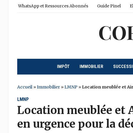
WhatsApp et Ressources Abonnés
Guide Pinel
E
CO
IMPÔT
IMMOBILIER
SUCCESS
Accueil
»
Immobilier
»
LMNP
»
Location meublée et Air
LMNP
Location meublée et A
en urgence pour la déc