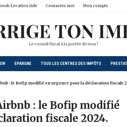
book Location vide
Contactez moi
Mon compte
RRIGE TON IM
Le conseil fiscal à la portée de tous !
ION
EPARGNE
TOUS LES CENTRES DES IMPÔTS
PRESTA
bnb : le Bofip modifié en urgence pour la déclaration fiscale 
irbnb : le Bofip modifié
laration fiscale 2024.