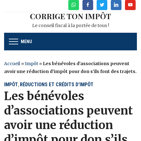
WhatsApp
Facebook
Twitter
Linkedin
Youtu
CORRIGE TON IMPÔT
Le conseil fiscal à la portée de tous !
MENU
Accueil
»
Impôt
»
Les bénévoles d’associations peuvent
avoir une réduction d’impôt pour don s’ils font des trajets.
IMPÔT
RÉDUCTIONS ET CRÉDITS D'IMPÔT
,
Les bénévoles
d’associations peuvent
avoir une réduction
d’impôt pour don s’ils