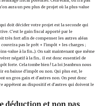
'avantage fiscal potentiel. Cela étant, on n'a pas
u'on aura un peu plus de projet où la plus-value
qui doit décider votre projet est la seconde qui
ive. C'est le gain fiscal apporté par le
oit très fort afin de compenser les autres aléas
e couvrira pas le prêt + l'impôt + les charges ;
ins-value à la fin...). On sait maintenant que même
érer négatif à la fin... il est donc essentiel de
ôt forte. Cela tombe bien ! La loi Jeanbrun nous
r en baisse d'impôt ou non. Qui plus est, le
ront un gros gain et d'autres non. On peut donc
e appétent au dispositif et d'autres qui doivent le
ne déduction et non pas