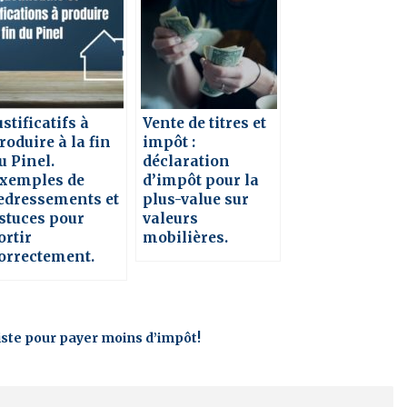
ustificatifs à
Vente de titres et
roduire à la fin
impôt :
u Pinel.
déclaration
xemples de
d’impôt pour la
edressements et
plus-value sur
stuces pour
valeurs
ortir
mobilières.
orrectement.
xiste pour payer moins d’impôt!