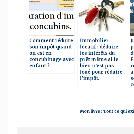
Comment réduire
Immobilier
J
son impôt quand
locatif : déduire
p
on est en
les intérêts du
d
concubinage avec
prêt même si le
E
enfant ?
bien n’est pas
r
loué pour réduire
a
l’impôt.
s
c
Mon livre : Tout ce qui e