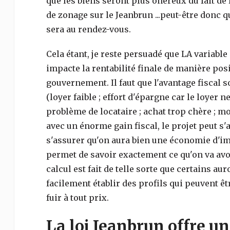
que les biens seront plus onéreux du fait de l
de zonage sur le Jeanbrun ...peut-être donc q
sera au rendez-vous.
Cela étant, je reste persuadé que LA variable 
impacte la rentabilité finale de manière posit
gouvernement. Il faut que l'avantage fiscal s
(loyer faible ; effort d'épargne car le loyer n
problème de locataire ; achat trop chère ; mo
avec un énorme gain fiscal, le projet peut s'av
s'assurer qu'on aura bien une économie d'imp
permet de savoir exactement ce qu'on va avoi
calcul est fait de telle sorte que certains au
facilement établir des profils qui peuvent êtr
fuir à tout prix.
La loi Jeanbrun offre u