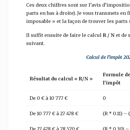
Ces deux chiffres sont sur l’avis d’impositi
parts en bas à droite). Je vous transmets en f
imposable » et la façon de trouver les parts 
Il suffit ensuite de faire le calcul
R / N
et de 
suivant.
Calcul de l’impôt 20
Formule de
Résultat du calcul « R/N »
l’impôt
De 0 € à 10 777 €
0
De 10 777 € à 27 478 €
(R * 0.11) – 
De 27 478 € à 78 570 €
(R * 0.30) –