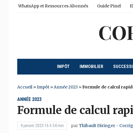
WhatsApp et Ressources Abonnés
Guide Pinel
E
CO
IMPÔT
IMMOBILIER
SUCCESS
Accueil
»
Impôt
»
Année 2023
»
Formule de calcul rapid
ANNÉE 2023
Formule de calcul rap
par
Thibault Diringer - Corri
4 janvier 2023 16 h 54 min