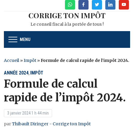
WhatsApp
Facebook
Twitter
Linkedin
Youtu
CORRIGE TON IMPÔT
Le conseil fiscal à la portée de tous !
MENU
Accueil
»
Impôt
»
Formule de calcul rapide de l’impôt 2024.
ANNÉE 2024
IMPÔT
,
Formule de calcul
rapide de l’impôt 2024.
3 janvier 2024 1 h 44 min
par
Thibault Diringer - Corrige ton Impôt