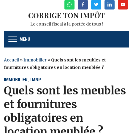
WhatsApp
Facebook
Twitter
Linkedin
Youtu
CORRIGE TON IMPÔT
Le conseil fiscal à la portée de tous !
MENU
Accueil
»
Immobilier
»
Quels sont les meubles et
fournitures obligatoires en location meublée ?
IMMOBILIER
LMNP
,
Quels sont les meubles
et fournitures
obligatoires en
location meublée ?