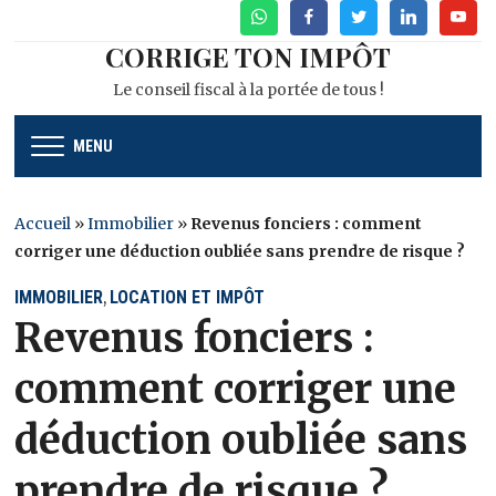
WhatsApp
Facebook
Twitter
Linkedin
Youtu
CORRIGE TON IMPÔT
Le conseil fiscal à la portée de tous !
MENU
Accueil
»
Immobilier
»
Revenus fonciers : comment
corriger une déduction oubliée sans prendre de risque ?
IMMOBILIER
LOCATION ET IMPÔT
,
Revenus fonciers :
comment corriger une
déduction oubliée sans
prendre de risque ?