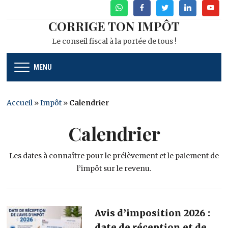
WhatsApp
Facebook
Twitter
Linkedin
Youtu
CORRIGE TON IMPÔT
Le conseil fiscal à la portée de tous !
MENU
Accueil
»
Impôt
»
Calendrier
Calendrier
Les dates à connaître pour le prélèvement et le paiement de
l’impôt sur le revenu.
Avis d’imposition 2026 :
date de réception et de