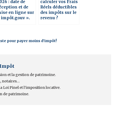
026 : date de
calculer vos Frais
éception et de
Réels déductibles
ise en ligne sur
des impôts sur le
 impôt.gouv ».
revenu ?
xiste pour payer moins d’impôt!
 Impôt
sion et la gestion de patrimoine.
, notaires…
 Loi Pinel et l’imposition locative.
on de patrimoine.