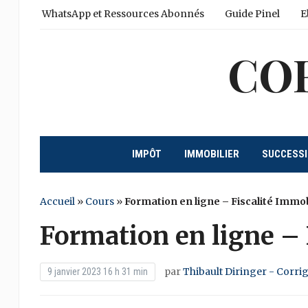
WhatsApp et Ressources Abonnés
Guide Pinel
E
CO
IMPÔT
IMMOBILIER
SUCCESS
Accueil
»
Cours
»
Formation en ligne – Fiscalité Immob
Formation en ligne – 
par
Thibault Diringer - Corri
9 janvier 2023 16 h 31 min