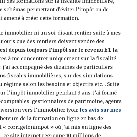
f des formations sur la fiscalité immobilière,
de schémas permettant d’éviter l’impôt ou de
t amené à créer cette formation.
r immobilier ni un soi-disant rentier suite à mes
oujours que des rentiers doivent vendre des
est depuis toujours l’impôt sur le revenu ET la
res à me concentrer uniquement sur la fiscalité
 : j’ai accompagné des dizaines de particuliers
ons fiscales immobilières, sur des simulations
du régime selon les besoins et objectifs etc… Suite
sur l’impôt immobilier pendant 3 ans. J’ai formé
-comptables, gestionnaires de patrimoine, agents
nversion vers l’immobilier (voir
les avis sur mes
cheteurs de la formation en ligne en bas de
rnet « corrigetonimpot » où j’ai mis en ligne des
i, ce site internet regroupe 10 millions de