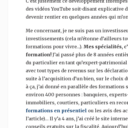
C’est justement ce développement intempesti
des vidéos YouTube soit-disant explicative 
devenir rentier en quelques années qui m’on
Me concernant, je ne suis pas un investisseu
investissements (cela m’étonne d’ailleurs t
formations pour vivre…).
Mes spécialités, c’
formation!
J’ai passé plus de 8 années entiè
du particulier en tant qu’expert-patrimonial
avec tout types de revenus sur les déclarati
suite à l’acquisition d’un bien, sur le choix 
à ça, j’ai donné en parallèle des formations 
environ 400 personnes : banquiers, experts
immobiliers, courtiers, particuliers en reco
formations en présentiel
ou les avis des a
l’article)… Il y’a 4 ans, j’ai créé le site inte
conseils gratuits sur la fiscalité. Aujourd’hu