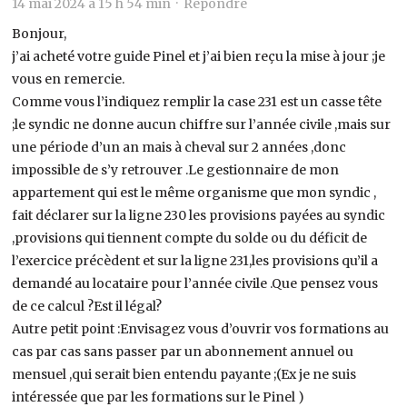
14 mai 2024 à 15 h 54 min ·
Répondre
Bonjour,
j’ai acheté votre guide Pinel et j’ai bien reçu la mise à jour ;je
vous en remercie.
Comme vous l’indiquez remplir la case 231 est un casse tête
;le syndic ne donne aucun chiffre sur l’année civile ,mais sur
une période d’un an mais à cheval sur 2 années ,donc
impossible de s’y retrouver .Le gestionnaire de mon
appartement qui est le même organisme que mon syndic ,
fait déclarer sur la ligne 230 les provisions payées au syndic
,provisions qui tiennent compte du solde ou du déficit de
l’exercice précèdent et sur la ligne 231,les provisions qu’il a
demandé au locataire pour l’année civile .Que pensez vous
de ce calcul ?Est il légal?
Autre petit point :Envisagez vous d’ouvrir vos formations au
cas par cas sans passer par un abonnement annuel ou
mensuel ,qui serait bien entendu payante ;(Ex je ne suis
intéressée que par les formations sur le Pinel )