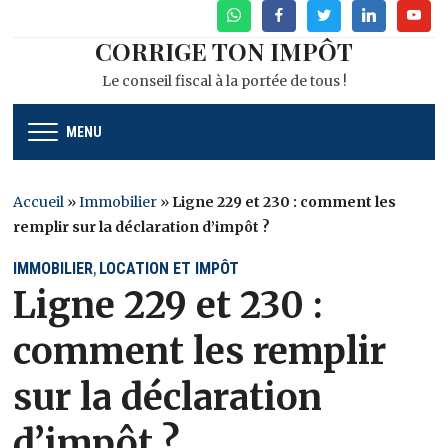
WhatsApp
Facebook
Twitter
Linkedin
Youtu
CORRIGE TON IMPÔT
Le conseil fiscal à la portée de tous !
MENU
Accueil
»
Immobilier
»
Ligne 229 et 230 : comment les
remplir sur la déclaration d’impôt ?
IMMOBILIER
LOCATION ET IMPÔT
,
Ligne 229 et 230 :
comment les remplir
sur la déclaration
d’impôt ?