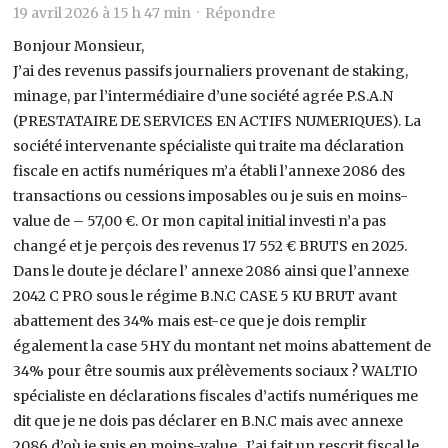
19 avril 2026 à 15 h 47 min ·
Répondre
Bonjour Monsieur,
J’ai des revenus passifs journaliers provenant de staking,
minage, par l’intermédiaire d’une société agrée P.S.A.N
(PRESTATAIRE DE SERVICES EN ACTIFS NUMERIQUES). La
société intervenante spécialiste qui traite ma déclaration
fiscale en actifs numériques m’a établi l’annexe 2086 des
transactions ou cessions imposables ou je suis en moins-
value de – 57,00 €. Or mon capital initial investi n’a pas
changé et je perçois des revenus 17 552 € BRUTS en 2025.
Dans le doute je déclare l’ annexe 2086 ainsi que l’annexe
2042 C PRO sous le régime B.N.C CASE 5 KU BRUT avant
abattement des 34% mais est-ce que je dois remplir
également la case 5HY du montant net moins abattement de
34% pour être soumis aux prélèvements sociaux ? WALTIO
spécialiste en déclarations fiscales d’actifs numériques me
dit que je ne dois pas déclarer en B.N.C mais avec annexe
2086 d’où je suis en moins-value . J’ai fait un rescrit fiscal le