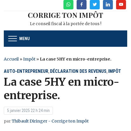
WhatsApp
Facebook
Twitter
Linkedin
Youtu
CORRIGE TON IMPÔT
Le conseil fiscal à la portée de tous !
MENU
Accueil
»
Impôt
»
La case 5HY en micro-entreprise.
AUTO-ENTREPRENEUR
DÉCLARATION DES REVENUS
IMPÔT
,
,
La case 5HY en micro-
entreprise.
5 janvier 2025 22 h 24 min
par
Thibault Diringer - Corrige ton Impôt