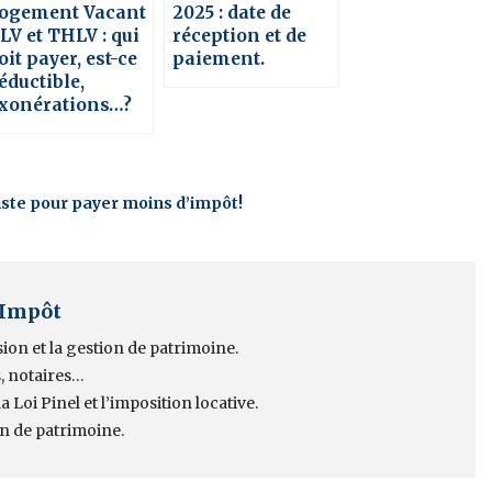
ogement Vacant
2025 : date de
LV et THLV : qui
réception et de
oit payer, est-ce
paiement.
éductible,
xonérations…?
xiste pour payer moins d’impôt!
 Impôt
sion et la gestion de patrimoine.
, notaires…
 Loi Pinel et l’imposition locative.
on de patrimoine.