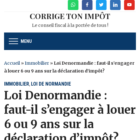
WhatsApp
Facebook
Twitter
Linkedin
Youtu
CORRIGE TON IMPÔT
Le conseil fiscal à la portée de tous !
MENU
Accueil
»
Immobilier
»
Loi Denormandie : faut-il s’engager
à louer 6 ou 9 ans sur la déclaration d’impôt?
IMMOBILIER
LOI DE NORMANDIE
,
Loi Denormandie :
faut-il s’engager à louer
6 ou 9 ans sur la
déclaration d’impôt?