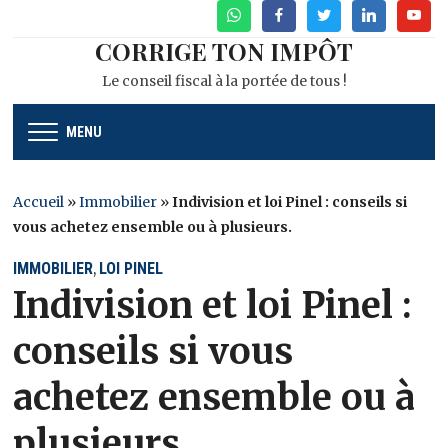
WhatsApp
Facebook
Twitter
Linkedin
Youtu
CORRIGE TON IMPÔT
Le conseil fiscal à la portée de tous !
MENU
Accueil
»
Immobilier
»
Indivision et loi Pinel : conseils si
vous achetez ensemble ou à plusieurs.
IMMOBILIER
LOI PINEL
,
Indivision et loi Pinel :
conseils si vous
achetez ensemble ou à
plusieurs.