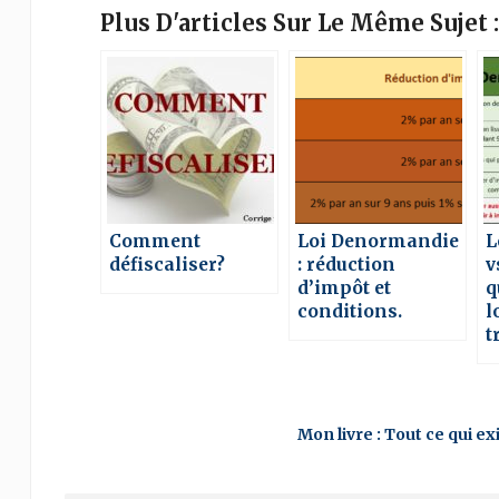
Plus D'articles Sur Le Même Sujet :
Comment
Loi Denormandie
L
défiscaliser?
: réduction
v
d’impôt et
q
conditions.
l
t
Mon livre : Tout ce qui e