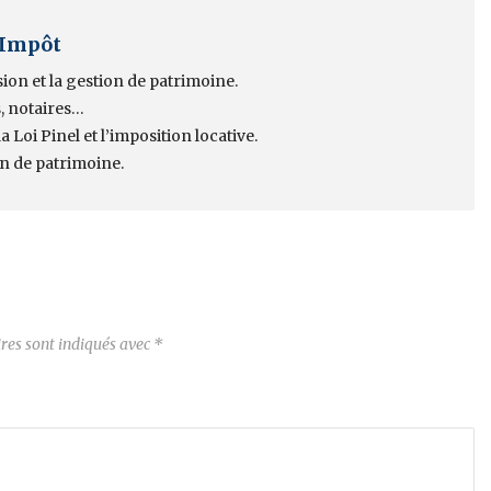
 Impôt
sion et la gestion de patrimoine.
, notaires…
 Loi Pinel et l’imposition locative.
on de patrimoine.
res sont indiqués avec
*