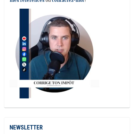
mes références
ou
contactez-moi
!
NEWSLETTER