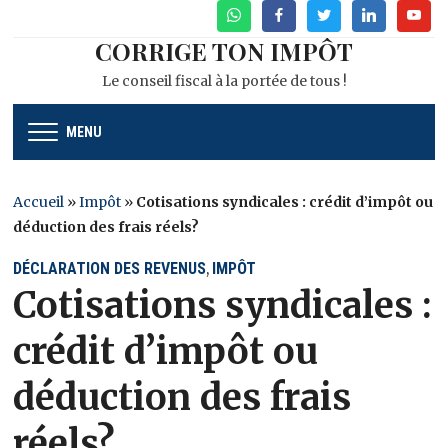
WhatsApp
Facebook
Twitter
Linkedin
Youtu
CORRIGE TON IMPÔT
Le conseil fiscal à la portée de tous !
MENU
Accueil
»
Impôt
»
Cotisations syndicales : crédit d’impôt ou
déduction des frais réels?
DÉCLARATION DES REVENUS
IMPÔT
,
Cotisations syndicales :
crédit d’impôt ou
déduction des frais
réels?