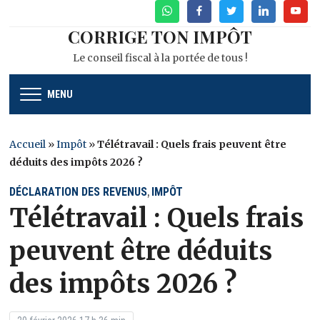
WhatsApp
Facebook
Twitter
Linkedin
Youtu
CORRIGE TON IMPÔT
Le conseil fiscal à la portée de tous !
MENU
Accueil
»
Impôt
»
Télétravail : Quels frais peuvent être
déduits des impôts 2026 ?
DÉCLARATION DES REVENUS
IMPÔT
,
Télétravail : Quels frais
peuvent être déduits
des impôts 2026 ?