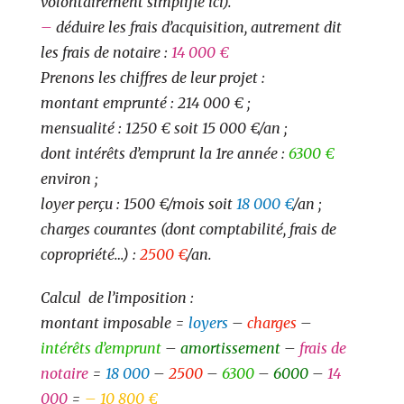
volontairement simplifié ici).
–
déduire les frais d’acquisition, autrement dit
les frais de notaire :
14 000 €
Prenons les chiffres de leur projet :
montant emprunté : 214 000
€
;
mensualit
é : 1250
€
soit 15 000
€
/an ;
dont intérêts d’emprunt la 1r
e ann
ée :
6300
€
environ ;
loyer per
ç
u : 1500 €/mois soit
18 000 €
/an ;
charges courantes (dont comptabilité, frais de
copropriété…) :
2500
€
/an.
Calcul de l’imposition :
montant imposable =
loyers
–
charges
–
intérêts d’emprunt
–
amortissement
–
frais de
notaire
=
18 000
–
2500
–
6300
–
6000
–
14
000
=
– 10 800 €