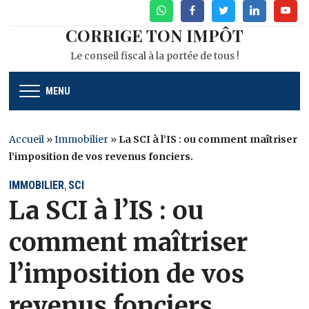
WhatsApp
Facebook
Twitter
Linkedin
Youtu
CORRIGE TON IMPÔT
Le conseil fiscal à la portée de tous !
MENU
Accueil
»
Immobilier
»
La SCI à l’IS : ou comment maîtriser
l’imposition de vos revenus fonciers.
IMMOBILIER
SCI
,
La SCI à l’IS : ou
comment maîtriser
l’imposition de vos
revenus fonciers.