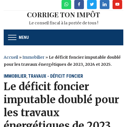
WhatsApp
Facebook
Twitter
Linkedin
Youtu
CORRIGE TON IMPÔT
Le conseil fiscal à la portée de tous !
MENU
Accueil
»
Immobilier
»
Le déficit foncier imputable doublé
pour les travaux énergétiques de 2023, 2024 et 2025.
IMMOBILIER
TRAVAUX - DÉFICIT FONCIER
,
Le déficit foncier
imputable doublé pour
les travaux
énergétiques de 2023,