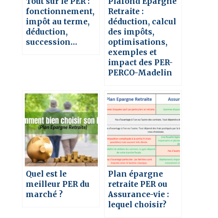
Tout sur le PER :
Plafond Épargne
fonctionnement,
Retraite :
impôt au terme,
déduction, calcul
déduction,
des impôts,
succession…
optimisations,
exemples et
impact des PER-
PERCO-Madelin
Quel est le
Plan épargne
meilleur PER du
retraite PER ou
marché ?
Assurance-vie :
lequel choisir?