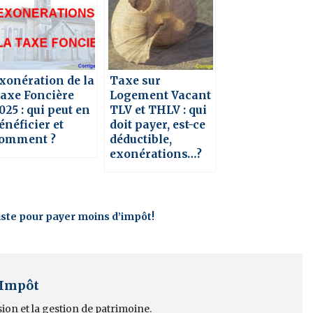
xonération de la
Taxe sur
axe Foncière
Logement Vacant
025 : qui peut en
TLV et THLV : qui
énéficier et
doit payer, est-ce
omment ?
déductible,
exonérations…?
xiste pour payer moins d’impôt!
 Impôt
sion et la gestion de patrimoine.