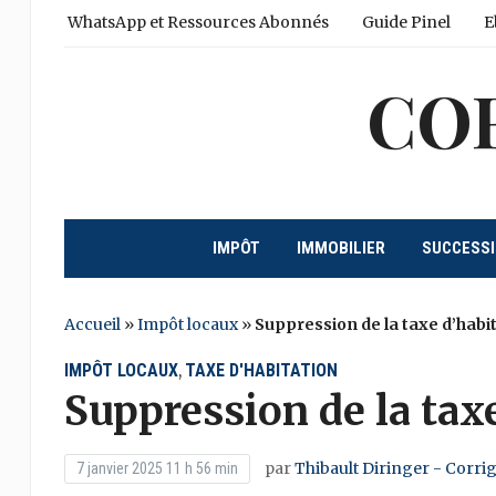
WhatsApp et Ressources Abonnés
Guide Pinel
E
CO
IMPÔT
IMMOBILIER
SUCCESS
Accueil
»
Impôt locaux
»
Suppression de la taxe d’habit
IMPÔT LOCAUX
TAXE D'HABITATION
,
Suppression de la taxe
par
Thibault Diringer - Corri
7 janvier 2025 11 h 56 min