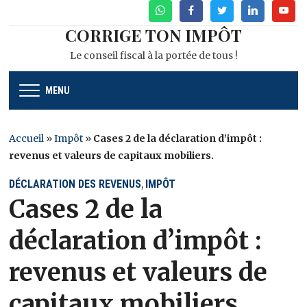
WhatsApp
Facebook
Twitter
Linkedin
Youtu
CORRIGE TON IMPÔT
Le conseil fiscal à la portée de tous !
MENU
Accueil
»
Impôt
»
Cases 2 de la déclaration d’impôt :
revenus et valeurs de capitaux mobiliers.
DÉCLARATION DES REVENUS
IMPÔT
,
Cases 2 de la
déclaration d’impôt :
revenus et valeurs de
capitaux mobiliers.