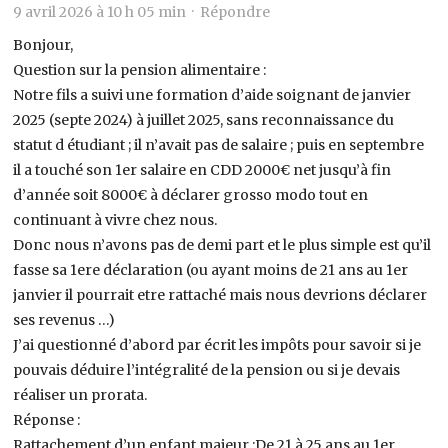
9 avril 2026 à 10 h 05 min ·
Répondre
Bonjour,
Question sur la pension alimentaire :
Notre fils a suivi une formation d’aide soignant de janvier
2025 (septe 2024) à juillet 2025, sans reconnaissance du
statut d étudiant ; il n’avait pas de salaire ; puis en septembre
il a touché son 1er salaire en CDD 2000€ net jusqu’à fin
d’année soit 8000€ à déclarer grosso modo tout en
continuant à vivre chez nous.
Donc nous n’avons pas de demi part et le plus simple est qu’il
fasse sa 1ere déclaration (ou ayant moins de 21 ans au 1er
janvier il pourrait etre rattaché mais nous devrions déclarer
ses revenus …)
J’ai questionné d’abord par écrit les impôts pour savoir si je
pouvais déduire l’intégralité de la pension ou si je devais
réaliser un prorata.
Réponse :
Rattachement d’un enfant majeur :De 21 à 25 ans au 1er