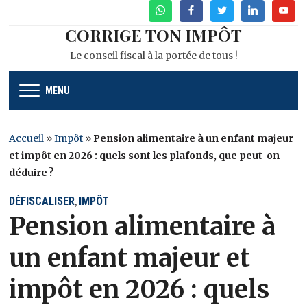
WhatsApp
Facebook
Twitter
Linkedin
Youtu
CORRIGE TON IMPÔT
Le conseil fiscal à la portée de tous !
MENU
Accueil
»
Impôt
»
Pension alimentaire à un enfant majeur
et impôt en 2026 : quels sont les plafonds, que peut-on
déduire ?
DÉFISCALISER
IMPÔT
,
Pension alimentaire à
un enfant majeur et
impôt en 2026 : quels