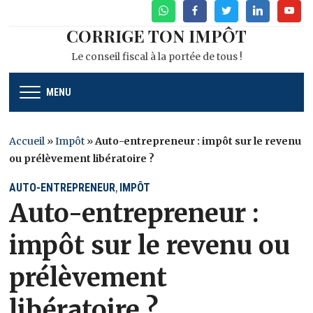
WhatsApp
Facebook
Twitter
Linkedin
Youtu
CORRIGE TON IMPÔT
Le conseil fiscal à la portée de tous !
MENU
Accueil
»
Impôt
»
Auto-entrepreneur : impôt sur le revenu
ou prélèvement libératoire ?
AUTO-ENTREPRENEUR
IMPÔT
,
Auto-entrepreneur :
impôt sur le revenu ou
prélèvement
libératoire ?