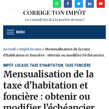
WhatsApp
Facebook
Twitter
Linkedin
Youtu
CORRIGE TON IMPÔT
Le conseil fiscal à la portée de tous !
MENU
Accueil
»
Impôt locaux
»
Mensualisation de la taxe
d’habitation et foncière : obtenir ou modifier l’échéancier.
IMPÔT LOCAUX
TAXE D'HABITATION
TAXE FONCIÈRE
,
,
Mensualisation de la
taxe d’habitation et
foncière : obtenir ou
modifier l’échéancier.