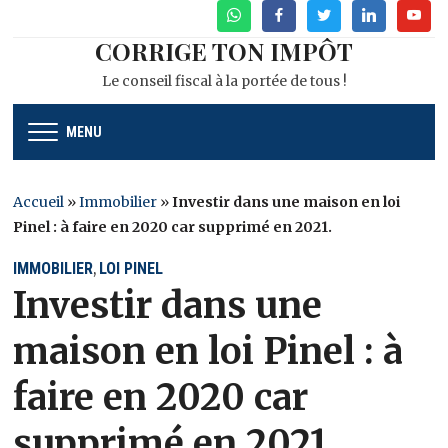
WhatsApp
Facebook
Twitter
Linkedin
Youtu
CORRIGE TON IMPÔT
Le conseil fiscal à la portée de tous !
MENU
Accueil
»
Immobilier
»
Investir dans une maison en loi
Pinel : à faire en 2020 car supprimé en 2021.
IMMOBILIER
LOI PINEL
,
Investir dans une
maison en loi Pinel : à
faire en 2020 car
supprimé en 2021.