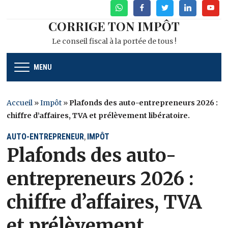
WhatsApp
Facebook
Twitter
Linkedin
Youtu
CORRIGE TON IMPÔT
Le conseil fiscal à la portée de tous !
MENU
Accueil
»
Impôt
»
Plafonds des auto-entrepreneurs 2026 :
chiffre d’affaires, TVA et prélèvement libératoire.
AUTO-ENTREPRENEUR
IMPÔT
,
Plafonds des auto-
entrepreneurs 2026 :
chiffre d’affaires, TVA
et prélèvement