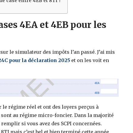
de case entre 4EB et 8TI ?
cases 4EA et 4EB pour les
sur le simulateur des impôts l’an passé. J’ai mis
24C pour la déclaration 2025
et on les voit en
le régime réel et ont des loyers perçus à
i sont au régime micro-foncier. Dans la majorité
ra remplir si vous avez des SCPI concernées.
 8TI mais c’est bel et bien terminé cette année.