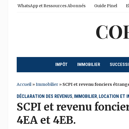
WhatsApp et Ressources Abonnés
Guide Pinel
E
CO
IMPÔT
IMMOBILIER
SUCCESS
Accueil
»
Immobilier
»
SCPI et revenu fonciers étranger
DÉCLARATION DES REVENUS
IMMOBILIER
LOCATION ET 
,
,
SCPI et revenu foncier
4EA et 4EB.