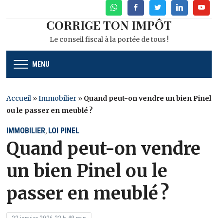
WhatsApp
Facebook
Twitter
Linkedin
Youtu
CORRIGE TON IMPÔT
Le conseil fiscal à la portée de tous !
MENU
Accueil
»
Immobilier
»
Quand peut-on vendre un bien Pinel
ou le passer en meublé ?
IMMOBILIER
LOI PINEL
,
Quand peut-on vendre
un bien Pinel ou le
passer en meublé ?